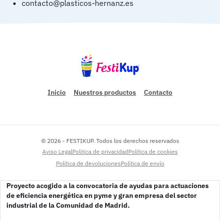
contacto@plasticos-hernanz.es
91 679 3257
Inicio
Nuestros productos
Contacto
© 2026 - FESTIKUP. Todos los derechos reservados
Pie de página
Aviso Legal
Politica de privacidad
Política de cookies
Política de devoluciones
Política de envío
Proyecto acogido a la convocatoria de ayudas para actuaciones 
de eficiencia energética en pyme y gran empresa del sector 
industrial de la Comunidad de Madrid.